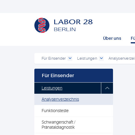
Über uns
F
Für Einsender
Leistungen
Analysenverzei
Für Einsender
Leistungen
Analysenverzeichnis
Funktionsteste
Schwangerschaft /
Pränataldiagnostik