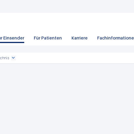
ür Einsender
Für Patienten
Karriere
Fachinformation
chnis