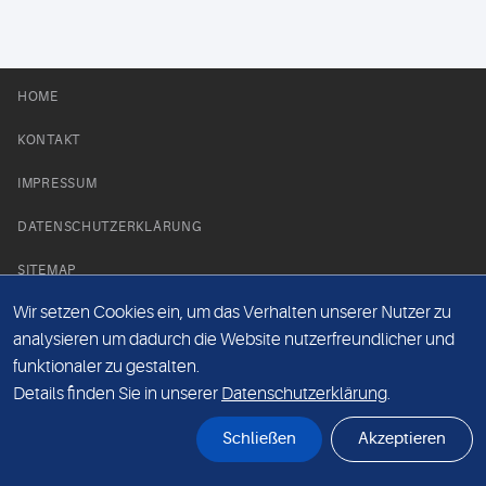
HOME
KONTAKT
IMPRESSUM
DATENSCHUTZERKLÄRUNG
SITEMAP
Wir setzen Cookies ein, um das Verhalten unserer Nutzer zu
NEWS PARTNER
analysieren um dadurch die Website nutzerfreundlicher und
funktionaler zu gestalten.
Details finden Sie in unserer
Datenschutzerklärung
.
Schließen
Akzeptieren
© Labor 28 MVZ GmbH, Mecklenburgische Straße 28, 14197 Berlin - 2026