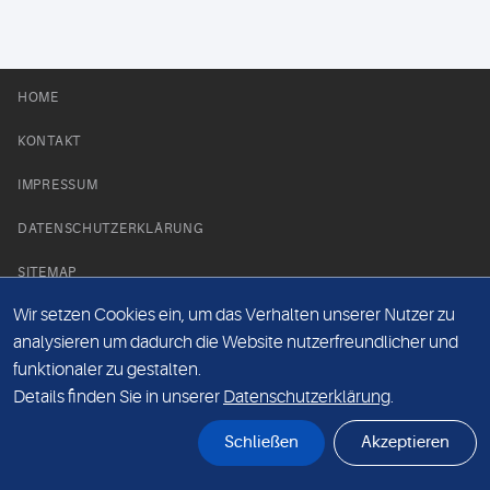
HOME
KONTAKT
IMPRESSUM
DATENSCHUTZERKLÄRUNG
SITEMAP
Wir setzen Cookies ein, um das Verhalten unserer Nutzer zu
NEWS PARTNER
analysieren um dadurch die Website nutzerfreundlicher und
funktionaler zu gestalten.
Details finden Sie in unserer
Datenschutzerklärung
.
Schließen
Akzeptieren
© Labor 28 MVZ GmbH, Mecklenburgische Straße 28, 14197 Berlin - 2026