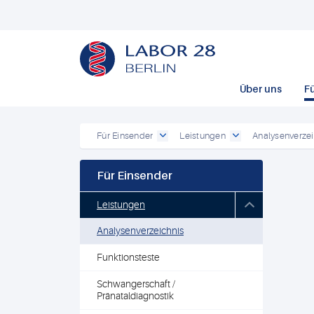
Über uns
F
Für Einsender
Leistungen
Analysenverzei
Für Einsender
Leistungen
Analysenverzeichnis
Funktionsteste
Schwangerschaft /
Pränataldiagnostik