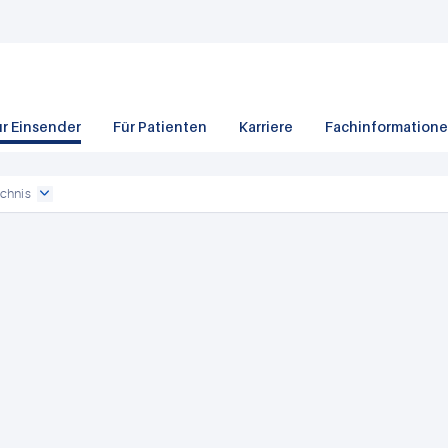
ür Einsender
Für Patienten
Karriere
Fachinformation
chnis