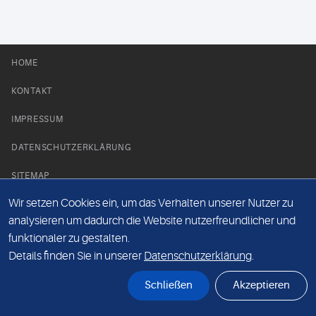
HOME
KONTAKT
IMPRESSUM
DATENSCHUTZERKLÄRUNG
SITEMAP
Wir setzen Cookies ein, um das Verhalten unserer Nutzer zu
NEWS PARTNER
analysieren um dadurch die Website nutzerfreundlicher und
funktionaler zu gestalten.
Details finden Sie in unserer
Datenschutzerklärung
.
Schließen
Akzeptieren
© Labor 28 MVZ GmbH, Mecklenburgische Straße 28, 14197 Berlin - 2026