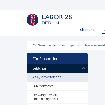
Über uns
F
Für Einsender
Leistungen
Analysenverzei
Für Einsender
Leistungen
Analysenverzeichnis
Funktionsteste
Schwangerschaft /
Pränataldiagnostik