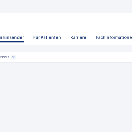
ür Einsender
Für Patienten
Karriere
Fachinformation
chnis