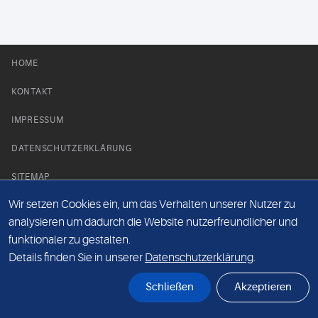
HOME
KONTAKT
IMPRESSUM
DATENSCHUTZERKLÄRUNG
SITEMAP
Wir setzen Cookies ein, um das Verhalten unserer Nutzer zu
NEWS PARTNER
analysieren um dadurch die Website nutzerfreundlicher und
funktionaler zu gestalten.
Details finden Sie in unserer
Datenschutzerklärung
.
Schließen
Akzeptieren
© Labor 28 MVZ GmbH, Mecklenburgische Straße 28, 14197 Berlin - 2026