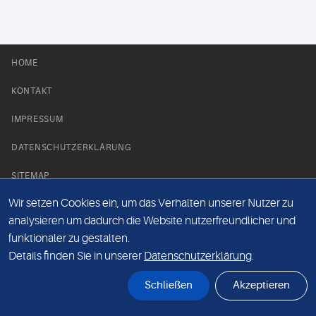
HOME
KONTAKT
IMPRESSUM
DATENSCHUTZERKLÄRUNG
SITEMAP
Wir setzen Cookies ein, um das Verhalten unserer Nutzer zu
NEWS PARTNER
analysieren um dadurch die Website nutzerfreundlicher und
funktionaler zu gestalten.
Details finden Sie in unserer
Datenschutzerklärung
.
Schließen
Akzeptieren
© Labor 28 MVZ GmbH, Mecklenburgische Straße 28, 14197 Berlin - 2026