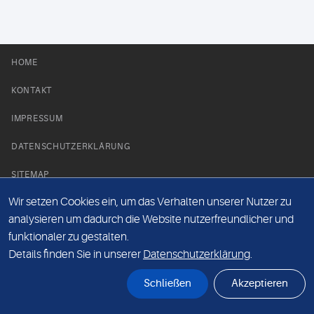
HOME
KONTAKT
IMPRESSUM
DATENSCHUTZERKLÄRUNG
SITEMAP
Wir setzen Cookies ein, um das Verhalten unserer Nutzer zu
NEWS PARTNER
analysieren um dadurch die Website nutzerfreundlicher und
funktionaler zu gestalten.
Details finden Sie in unserer
Datenschutzerklärung
.
Schließen
Akzeptieren
© Labor 28 MVZ GmbH, Mecklenburgische Straße 28, 14197 Berlin - 2026