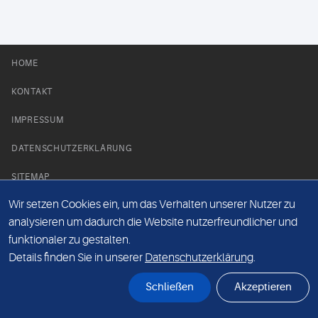
HOME
KONTAKT
IMPRESSUM
DATENSCHUTZERKLÄRUNG
SITEMAP
Wir setzen Cookies ein, um das Verhalten unserer Nutzer zu
NEWS PARTNER
analysieren um dadurch die Website nutzerfreundlicher und
funktionaler zu gestalten.
Details finden Sie in unserer
Datenschutzerklärung
.
Schließen
Akzeptieren
© Labor 28 MVZ GmbH, Mecklenburgische Straße 28, 14197 Berlin - 2026