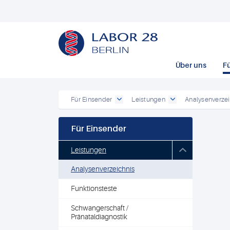
Über uns
F
Für Einsender
Leistungen
Analysenverzei
Für Einsender
Leistungen
Analysenverzeichnis
Funktionsteste
Schwangerschaft /
Pränataldiagnostik