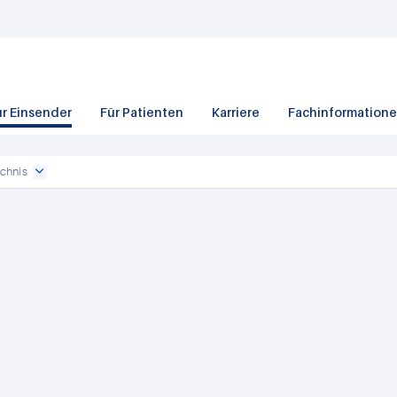
ür Einsender
Für Patienten
Karriere
Fachinformation
chnis