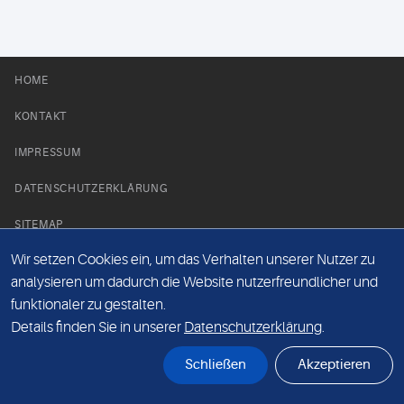
HOME
KONTAKT
IMPRESSUM
DATENSCHUTZERKLÄRUNG
SITEMAP
Wir setzen Cookies ein, um das Verhalten unserer Nutzer zu
NEWS PARTNER
analysieren um dadurch die Website nutzerfreundlicher und
funktionaler zu gestalten.
Details finden Sie in unserer
Datenschutzerklärung
.
Schließen
Akzeptieren
© Labor 28 MVZ GmbH, Mecklenburgische Straße 28, 14197 Berlin - 2026