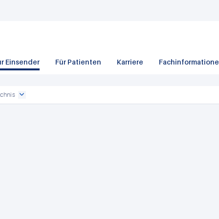
ür Einsender
Für Patienten
Karriere
Fachinformation
chnis