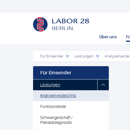
Über uns
F
Für Einsender
Leistungen
Analysenverzei
Für Einsender
Leistungen
Analysenverzeichnis
Funktionsteste
Schwangerschaft /
Pränataldiagnostik