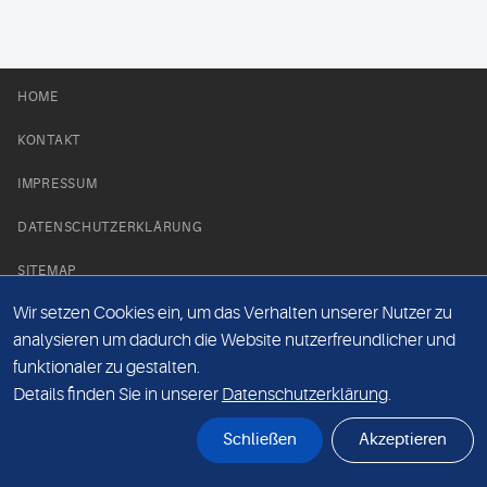
HOME
KONTAKT
IMPRESSUM
DATENSCHUTZERKLÄRUNG
SITEMAP
Wir setzen Cookies ein, um das Verhalten unserer Nutzer zu
NEWS PARTNER
analysieren um dadurch die Website nutzerfreundlicher und
funktionaler zu gestalten.
Details finden Sie in unserer
Datenschutzerklärung
.
Schließen
Akzeptieren
© Labor 28 MVZ GmbH, Mecklenburgische Straße 28, 14197 Berlin - 2026