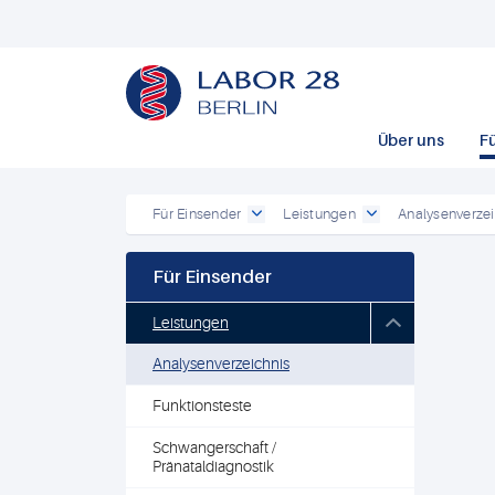
Über uns
F
Für Einsender
Leistungen
Analysenverzei
Für Einsender
Leistungen
Analysenverzeichnis
Funktionsteste
Schwangerschaft /
Pränataldiagnostik