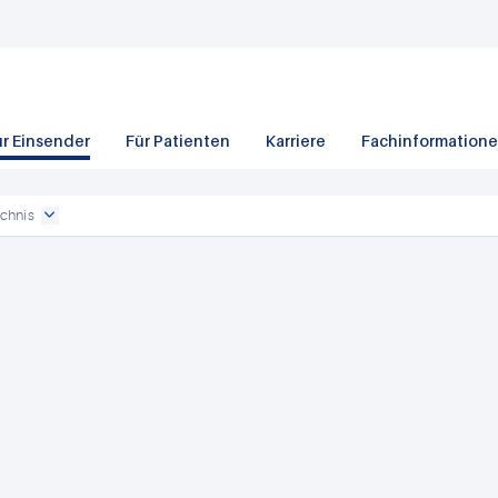
ür Einsender
Für Patienten
Karriere
Fachinformation
chnis