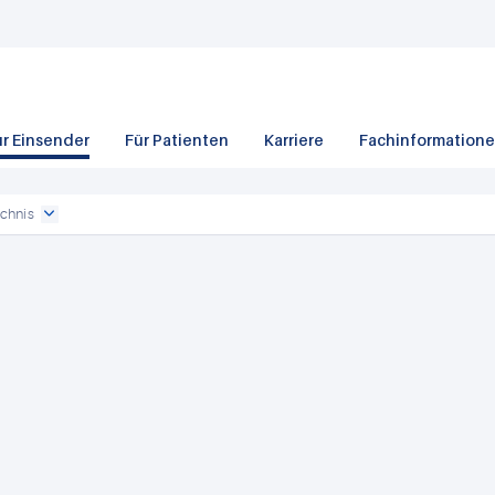
ür Einsender
Für Patienten
Karriere
Fachinformation
chnis