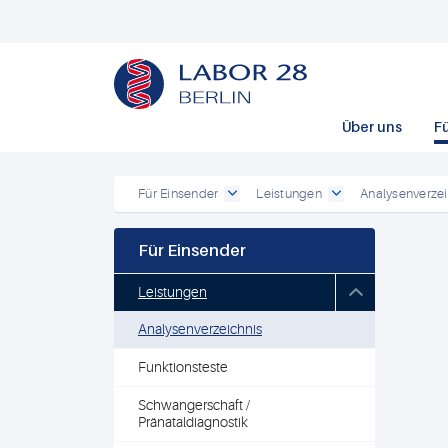
Über uns
F
Für Einsender
Leistungen
Analysenverzei
Für Einsender
Leistungen
Analysenverzeichnis
Funktionsteste
Schwangerschaft /
Pränataldiagnostik