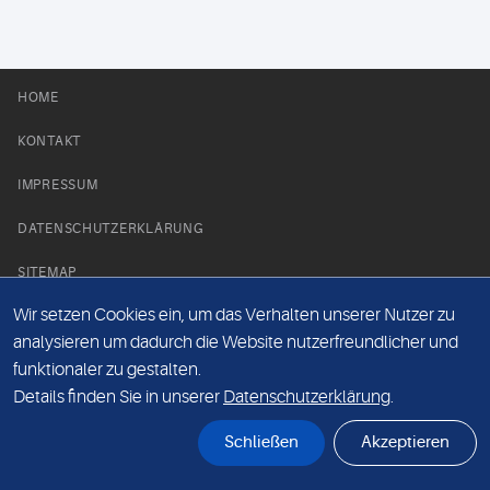
HOME
KONTAKT
IMPRESSUM
DATENSCHUTZERKLÄRUNG
SITEMAP
Wir setzen Cookies ein, um das Verhalten unserer Nutzer zu
NEWS PARTNER
analysieren um dadurch die Website nutzerfreundlicher und
funktionaler zu gestalten.
Details finden Sie in unserer
Datenschutzerklärung
.
Schließen
Akzeptieren
© Labor 28 MVZ GmbH, Mecklenburgische Straße 28, 14197 Berlin - 2026