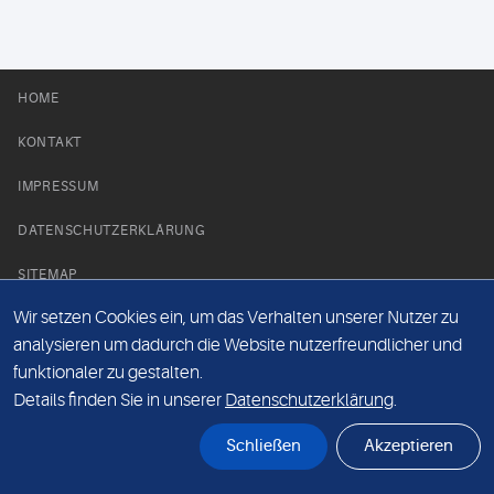
HOME
KONTAKT
IMPRESSUM
DATENSCHUTZERKLÄRUNG
SITEMAP
Wir setzen Cookies ein, um das Verhalten unserer Nutzer zu
NEWS PARTNER
analysieren um dadurch die Website nutzerfreundlicher und
funktionaler zu gestalten.
Details finden Sie in unserer
Datenschutzerklärung
.
Schließen
Akzeptieren
© Labor 28 MVZ GmbH, Mecklenburgische Straße 28, 14197 Berlin - 2026