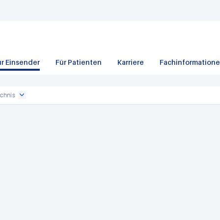
ür Einsender
Für Patienten
Karriere
Fachinformation
chnis