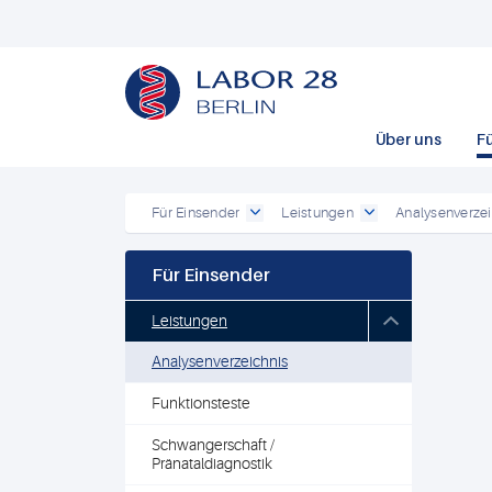
Über uns
F
Für Einsender
Leistungen
Analysenverzei
Für Einsender
Leistungen
Analysenverzeichnis
Funktionsteste
Schwangerschaft /
Pränataldiagnostik