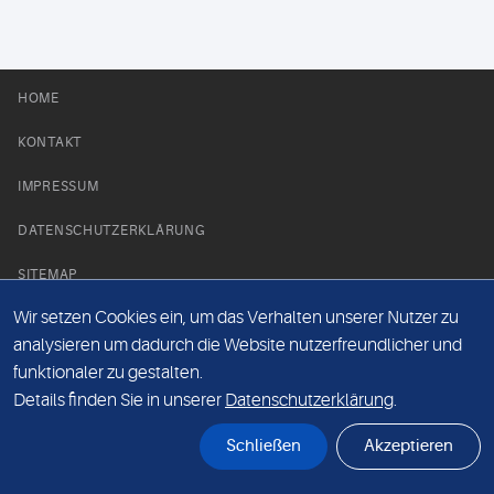
HOME
KONTAKT
IMPRESSUM
DATENSCHUTZERKLÄRUNG
SITEMAP
Wir setzen Cookies ein, um das Verhalten unserer Nutzer zu
NEWS PARTNER
analysieren um dadurch die Website nutzerfreundlicher und
funktionaler zu gestalten.
Details finden Sie in unserer
Datenschutzerklärung
.
Schließen
Akzeptieren
© Labor 28 MVZ GmbH, Mecklenburgische Straße 28, 14197 Berlin - 2026