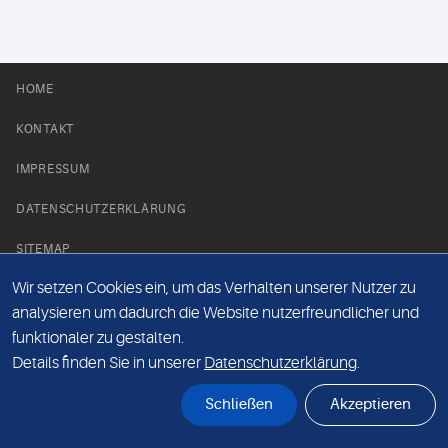
HOME
KONTAKT
IMPRESSUM
DATENSCHUTZERKLÄRUNG
SITEMAP
Wir setzen Cookies ein, um das Verhalten unserer Nutzer zu
NEWS PARTNER
analysieren um dadurch die Website nutzerfreundlicher und
funktionaler zu gestalten.
Details finden Sie in unserer
Datenschutzerklärung
.
Schließen
Akzeptieren
© Labor 28 MVZ GmbH, Mecklenburgische Straße 28, 14197 Berlin - 2026