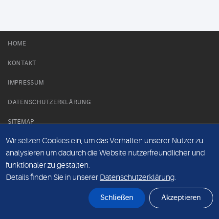
HOME
KONTAKT
IMPRESSUM
DATENSCHUTZERKLÄRUNG
SITEMAP
Wir setzen Cookies ein, um das Verhalten unserer Nutzer zu
NEWS PARTNER
analysieren um dadurch die Website nutzerfreundlicher und
funktionaler zu gestalten.
Details finden Sie in unserer
Datenschutzerklärung
.
Schließen
Akzeptieren
© Labor 28 MVZ GmbH, Mecklenburgische Straße 28, 14197 Berlin - 2026