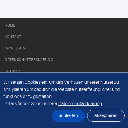
HOME
KONTAKT
IMPRESSUM
DATENSCHUTZERKLÄRUNG
SITEMAP
Wir setzen Cookies ein, um das Verhalten unserer Nutzer zu
NEWS PARTNER
analysieren um dadurch die Website nutzerfreundlicher und
funktionaler zu gestalten.
Details finden Sie in unserer
Datenschutzerklärung
.
Schließen
Akzeptieren
© Labor 28 MVZ GmbH, Mecklenburgische Straße 28, 14197 Berlin - 2026