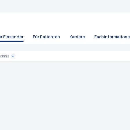
ür Einsender
Für Patienten
Karriere
Fachinformation
chnis