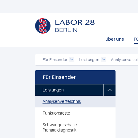
Über uns
F
Für Einsender
Leistungen
Analysenverzei
Für Einsender
Leistungen
Analysenverzeichnis
Funktionsteste
Schwangerschaft /
Pränataldiagnostik