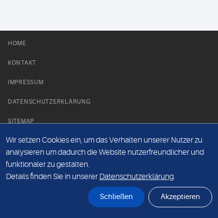
HOME
KONTAKT
IMPRESSUM
DATENSCHUTZERKLÄRUNG
SITEMAP
Wir setzen Cookies ein, um das Verhalten unserer Nutzer zu
NEWS PARTNER
analysieren um dadurch die Website nutzerfreundlicher und
funktionaler zu gestalten.
Details finden Sie in unserer
Datenschutzerklärung
.
Schließen
Akzeptieren
© Labor 28 MVZ GmbH, Mecklenburgische Straße 28, 14197 Berlin - 2026