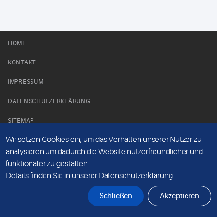
HOME
KONTAKT
IMPRESSUM
DATENSCHUTZERKLÄRUNG
SITEMAP
Wir setzen Cookies ein, um das Verhalten unserer Nutzer zu
NEWS PARTNER
analysieren um dadurch die Website nutzerfreundlicher und
funktionaler zu gestalten.
Details finden Sie in unserer
Datenschutzerklärung
.
Schließen
Akzeptieren
© Labor 28 MVZ GmbH, Mecklenburgische Straße 28, 14197 Berlin - 2026