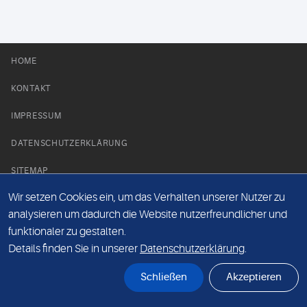
HOME
KONTAKT
IMPRESSUM
DATENSCHUTZERKLÄRUNG
SITEMAP
Wir setzen Cookies ein, um das Verhalten unserer Nutzer zu
NEWS PARTNER
analysieren um dadurch die Website nutzerfreundlicher und
funktionaler zu gestalten.
Details finden Sie in unserer
Datenschutzerklärung
.
Schließen
Akzeptieren
© Labor 28 MVZ GmbH, Mecklenburgische Straße 28, 14197 Berlin - 2026