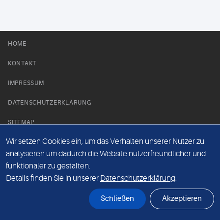
HOME
KONTAKT
IMPRESSUM
DATENSCHUTZERKLÄRUNG
SITEMAP
Wir setzen Cookies ein, um das Verhalten unserer Nutzer zu
NEWS PARTNER
analysieren um dadurch die Website nutzerfreundlicher und
funktionaler zu gestalten.
Details finden Sie in unserer
Datenschutzerklärung
.
Schließen
Akzeptieren
© Labor 28 MVZ GmbH, Mecklenburgische Straße 28, 14197 Berlin - 2026